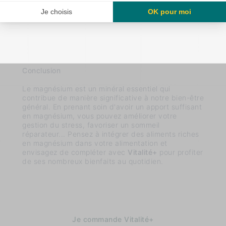
le soutien dont il a besoin pour maintenir son bien-
être au quotidien. N’hésitez pas à l’ajouter à votre
routine pour un boost de vitamines, minéraux et
magnésium !
Conclusion
Le magnésium est un minéral essentiel qui
contribue de manière significative à notre bien-être
général. En prenant soin d'avoir un apport suffisant
en magnésium, vous pouvez améliorer votre
gestion du stress, favoriser un sommeil
réparateur... Pensez à intégrer des aliments riches
en magnésium dans votre alimentation et
envisagez de compléter avec
Vitalité+
pour profiter
de ses nombreux bienfaits au quotidien.
Je commande Vitalité+