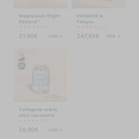
Magnésium Night
Immunité &
Restore™
Fatigue
★
★
★
★
★
★
★
★
★
★
(116)
(4.8)
21,90€
247,85€
VOIR →
VOIR →
Collagène marin
ultra concentré
★
★
★
★
★
(681)
26,90€
VOIR →