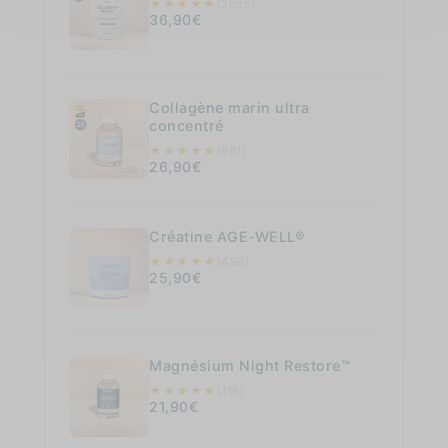
★
★
★
★
★
(2055)
36,90€
Collagène marin ultra
concentré
★
★
★
★
★
(681)
26,90€
Créatine AGE-WELL®
★
★
★
★
★
(498)
25,90€
Magnésium Night Restore™
★
★
★
★
★
(116)
21,90€