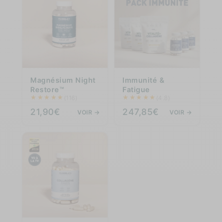
Magnésium Night
Immunité &
Restore™
Fatigue
★
★
★
★
★
★
★
★
★
★
(116)
(4.8)
21,90€
247,85€
VOIR →
VOIR →