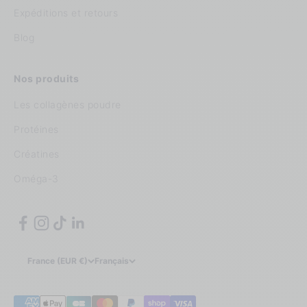
Expéditions et retours
Blog
Nos produits
Les collagènes poudre
Protéines
Créatines
Oméga-3
France (EUR €)
Français