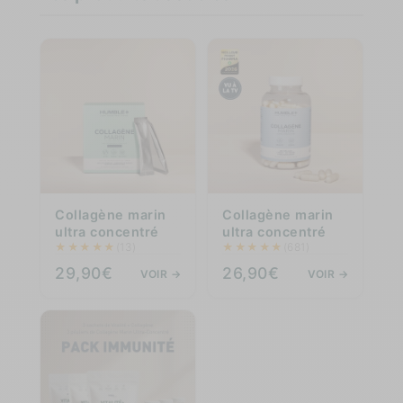
Collagène marin
Collagène marin
ultra concentré
ultra concentré
★
★
★
★
★
★
★
★
★
★
(13)
(681)
29,90€
26,90€
VOIR →
VOIR →