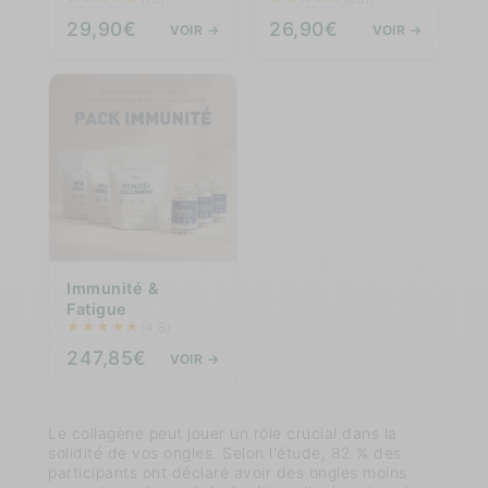
29,90€
26,90€
VOIR →
VOIR →
Immunité &
Fatigue
★
★
★
★
★
(4.8)
247,85€
VOIR →
Le collagène peut jouer un rôle crucial dans la
solidité de vos ongles. Selon l'étude, 82 % des
participants ont déclaré avoir des ongles moins