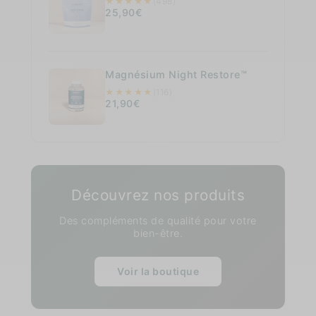
★
★
★
★
★
(498)
25,90€
Magnésium Night Restore™
★
★
★
★
★
(116)
21,90€
Découvrez nos produits
Des compléments de qualité pour votre
bien-être.
Voir la boutique