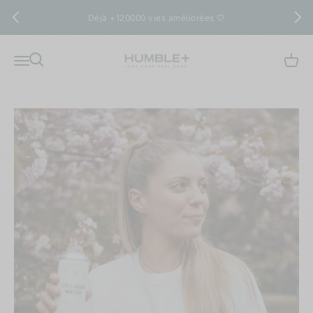
Passer au contenu
Déjà +120000 vies améliorées 🤍
Humble+
Recherche
Menu
Panie