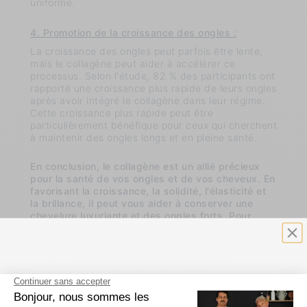
uniforme.
4. Promotion de la croissance des ongles :
La croissance des ongles peut parfois être lente,
mais le collagène peut aider à accélérer ce
processus. Selon l'étude, 82 % des participants ont
rapporté une croissance plus rapide de leurs ongles
après avoir intégré le collagène dans leur régime.
Cette croissance plus rapide peut être
particulièrement bénéfique pour ceux qui cherchent
à maintenir des ongles longs et en pleine santé.
En conclusion, le collagène est un allié précieux
pour la santé de vos ongles et de vos cheveux. En
favorisant la croissance, la solidité, l'élasticité et
la brillance, il peut vous aider à conserver une
chevelure luxuriante et des ongles forts. Pour
profiter de ces bienfaits, il est recommandé
d'intégrer le collagène dans votre routine. Alors,
n'attendez pas pour prendre soin de vos ongles et
de vos cheveux, et ajoutez du collagène à votre
routine beauté dès aujourd'hui !