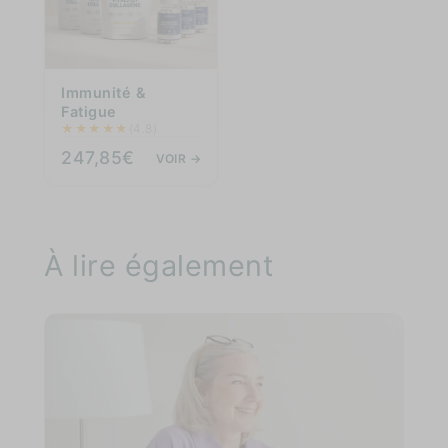
Immunité &
Fatigue
★
★
★
★
★
(4.8)
247,85€
VOIR →
À lire également