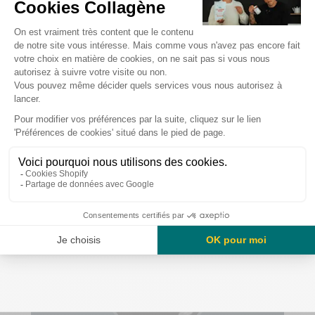
Comment intégrer le collagène dans votre routine :
Il existe plusieurs façons d'incorporer le collagène
dans votre vie quotidienne. Vous pouvez opter pour
10% de réduction
des compléments alimentaires de collagène en
poudre à intégrer dans vos boissons ou recettes.
Vous pouvez également le consommer dans nos
sur votre première commande Humble+,
ça vous tente ?
collagen water ou en barre protéinée.
Commandez dès maintenant notre
collagène marin
Oui avec plaisir
Naticol®
.
Non merci